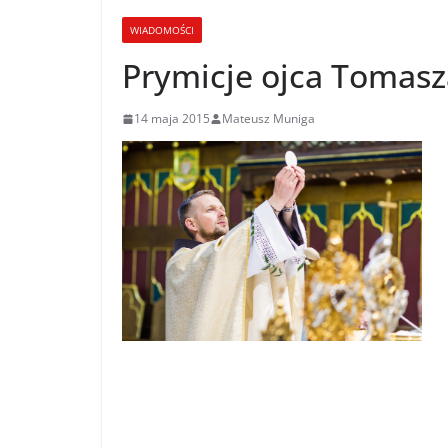
WIADOMOŚCI
Prymicje ojca Tomasza
14 maja 2015
Mateusz Muniga