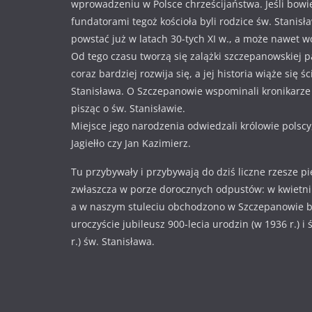
wprowadzeniu w Polsce chrześcijaństwa. Jeśli bowi
fundatorami tegoż kościoła byli rodzice św. Stanisł
powstać już w latach 30-tych XI w., a może nawet w
Od tego czasu tworzą się zalążki szczepanowskiej pa
coraz bardziej rozwija się, a jej historia wiąże się ś
Stanisława. O Szczepanowie wspominali kronikarze i
pisząc o św. Stanisławie.
Miejsce jego narodzenia odwiedzali królowie polscy
Jagiełło czy Jan Kazimierz.
Tu przybywały i przybywają do dziś liczne rzesze p
zwłaszcza w porze dorocznych odpustów: w kwietniu
a w naszym stuleciu obchodzono w Szczepanowie 
uroczyście jubileusz 900-lecia urodzin (w 1936 r.) i
r.) św. Stanisława.