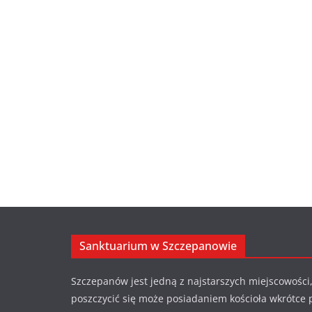
Sanktuarium w Szczepanowie
Szczepanów jest jedną z najstarszych miejscowości,
poszczycić się może posiadaniem kościoła wkrótce 