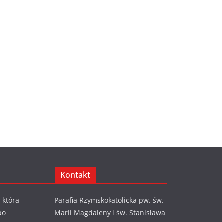
Kontakt
 która
Parafia Rzymskokatolicka pw. św.
po
Marii Magdaleny i św. Stanisława