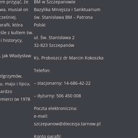
em przyjąć, że
BM w Szczepanowie
awa, musiał on
Bazylika Mniejsza i Sanktuarium
cześniej.
św. Stanisława BM – Patrona
rafii, która
Polski
ciśle z kultem św.
ul. Św. Stanisława 2
 historycy,
32-823 Szczepanów
, jak Władysław
Ks. Proboszcz dr Marcin Kokoszka
Telefon:
ielgrzymów,
– stacjonarny: 14-686-42-22
, maju i lipcu,
bardzo
– dyżurny: 506 450 008
 śmierci (w 1978
Poczta elektroniczna:
e-mail:
szczepanow@diecezja.tarnow.pl
Konto parafii: