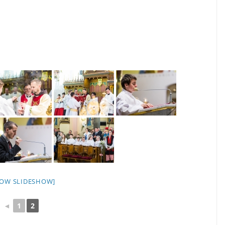
HOW SLIDESHOW]
◄
1
2