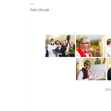
—
Foto Olczak
[S