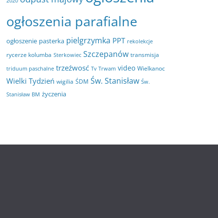
2020
ogłoszenia parafialne
pielgrzymka
PPT
ogłoszenie
pasterka
rekolekcje
Szczepanów
rycerze kolumba
transmisja
Sterkowiec
trzeźwosć
video
Wielkanoc
triduum paschalne
Tv Trwam
Św. Stanisław
Wielki Tydzień
wigilia
ŚDM
Św.
życzenia
Stanisław BM