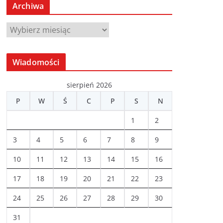
Archiwa
A
r
c
Wiadomości
h
i
sierpień 2026
w
P
W
Ś
C
P
S
N
a
1
2
3
4
5
6
7
8
9
10
11
12
13
14
15
16
17
18
19
20
21
22
23
24
25
26
27
28
29
30
31