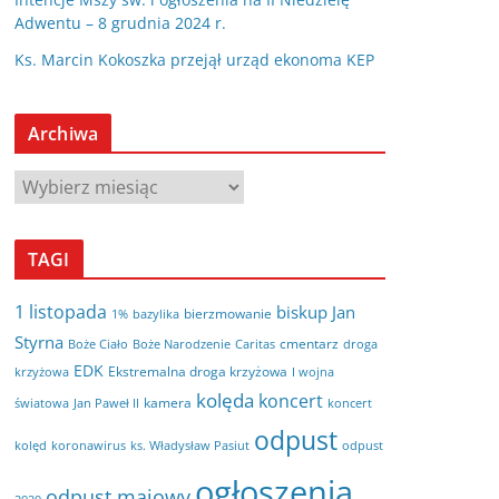
Adwentu – 8 grudnia 2024 r.
Ks. Marcin Kokoszka przejął urząd ekonoma KEP
Archiwa
A
r
c
TAGI
h
i
1 listopada
biskup Jan
bierzmowanie
bazylika
1%
w
Styrna
cmentarz
Boże Ciało
Boże Narodzenie
Caritas
droga
a
EDK
Ekstremalna droga krzyżowa
krzyżowa
I wojna
kolęda
koncert
kamera
koncert
światowa
Jan Paweł II
odpust
kolęd
koronawirus
odpust
ks. Władysław Pasiut
ogłoszenia
odpust majowy