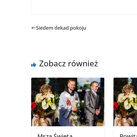
Siedem dekad pokoju
Zobacz również
Msza Święta
Powit