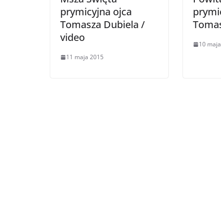
prymicyjna ojca
prymic
Tomasza Dubiela /
Tomas
video
10 maja
11 maja 2015