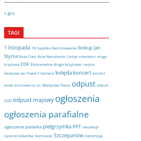
« gru
TAGI
1 listopada
biskup Jan
bierzmowanie
bazylika
1%
Styrna
cmentarz
Boże Ciało
Boże Narodzenie
Caritas
droga
EDK
Ekstremalna droga krzyżowa
krzyżowa
I wojna
kolęda
koncert
kamera
koncert
światowa
Jan Paweł II
odpust
kolęd
koronawirus
odpust
ks. Władysław Pasiut
ogłoszenia
odpust majowy
2020
ogłoszenia parafialne
pielgrzymka
PPT
ogłoszenie
pasterka
rekolekcje
Szczepanów
rycerze kolumba
transmisja
Sterkowiec