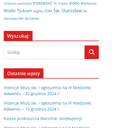
trzeźwosć
video
Wielkanoc
triduum paschalne
Tv Trwam
Św. Stanisław
Wielki Tydzień
wigilia
ŚDM
Św.
życzenia
Stanisław BM
Wyszukaj:
Ostatnie wpisy
Intencje Mszy św. i ogłoszenia na IV Niedzielę
Adwentu – 22 grudnia 2024 r.
Intencje Mszy św. i ogłoszenia na III Niedzielę
Adwentu – 15 grudnia 2024 r.
Księże proboszczu Marcinie, dziękujemy!
Intencje Mszy św. i ogłoszenia na II Niedzielę